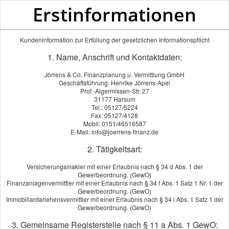
Erstinformationen
Kundeninformation zur Erfüllung der gesetzlichen Informationspflicht
1. Name, Anschrift und Kontaktdaten:
Jörrens & Co. Finanzplanung u. Vermittlung GmbH
Geschäftsführung: Henrike Jörrens-Apel
Prof.-Algermissen-Str. 27
31177 Harsum
Tel.: 05127/5224
Fax: 05127/4128
Mobil: 0151/46516587
E-Mail: info@joerrens-finanz.de
2. Tätigkeitsart:
Versicherungsmakler mit einer Erlaubnis nach § 34 d Abs. 1 der
Gewerbeordnung. (GewO)
Motorrad
Finanzanlagenvermittler mit einer Erlaubnis nach § 34 f Abs. 1 Satz 1 Nr. 1 der
Gewerbeordnung. (GewO)
Immobiliardarlehensvermittler mit einer Erlaubnis nach § 34 i Abs. 1 Satz 1 der
Gewerbeordnung. (GewO)
3. Gemeinsame Registerstelle nach § 11 a Abs. 1 GewO: