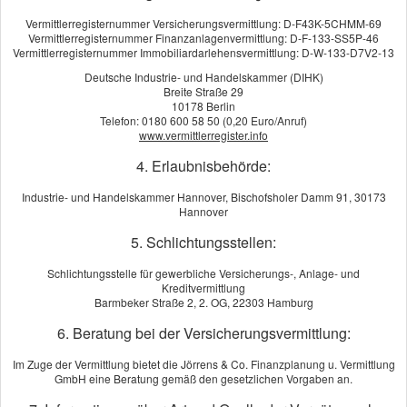
Vermittlerregisternummer Versicherungsvermittlung: D-F43K-5CHMM-69
Vermittlerregisternummer Finanzanlagenvermittlung: D-F-133-SS5P-46
Vermittlerregisternummer Immobiliardarlehensvermittlung: D-W-133-D7V2-13
Deutsche Industrie- und Handelskammer (DIHK)
Breite Straße 29
10178 Berlin
Telefon: 0180 600 58 50 (0,20 Euro/Anruf)
www.vermittlerregister.info
4. Erlaubnisbehörde:
Industrie- und Handelskammer Hannover, Bischofsholer Damm 91, 30173
Hannover
5. Schlichtungsstellen:
Mit Ihrem Bike erleben Sie die schönsten Touren. Wind um die
Schlichtungsstelle für gewerbliche Versicherungs-, Anlage- und
Kreditvermittlung
Nase und eine Freiheitsgefühl ohne Gleichen. Damit Sie das
Barmbeker Straße 2, 2. OG, 22303 Hamburg
unbeschwert genießen können, bieten wir Ihnen starke
Motorradversicherung und das zu besonders günstigen
6. Beratung bei der Versicherungsvermittlung:
Preisen.
Im Zuge der Vermittlung bietet die Jörrens & Co. Finanzplanung u. Vermittlung
Berechnen Sie jetzt Ihren Beitrag. Unser Angebot wird Sie
GmbH eine Beratung gemäß den gesetzlichen Vorgaben an.
überzeugen. Oder rufen Sie uns an und wir beraten Sie