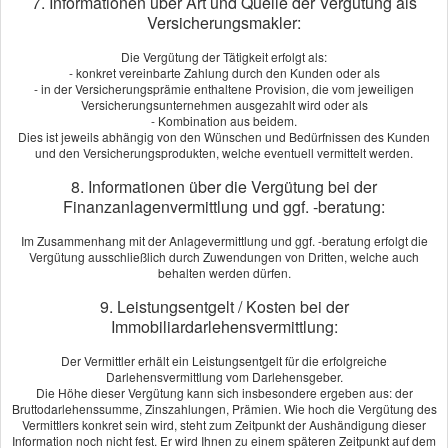
7. Informationen über Art und Quelle der Vergütung als
persönlich und individuell. Wir freuen uns auf Sie.
Versicherungsmakler:
Die Vergütung der Tätigkeit erfolgt als:
- konkret vereinbarte Zahlung durch den Kunden oder als
Beitrag berechnen!
- in der Versicherungsprämie enthaltene Provision, die vom jeweiligen
Versicherungsunternehmen ausgezahlt wird oder als
Berechnen Sie in wenigen Schritten Ihren individuellen Tarif
- Kombination aus beidem.
Dies ist jeweils abhängig von den Wünschen und Bedürfnissen des Kunden
und den Versicherungsprodukten, welche eventuell vermittelt werden.
Jetzt VHV-Beitrag berechnen!
8. Informationen über die Vergütung bei der
Finanzanlagenvermittlung und ggf. -beratung:
Im Zusammenhang mit der Anlagevermittlung und ggf. -beratung erfolgt die
Angebot und Vergleich zur Motorradversicherung
Vergütung ausschließlich durch Zuwendungen von Dritten, welche auch
anfordern!
behalten werden dürfen.
Wir erstellen Ihnen gerne ein Vergleichsangebot.
9. Leistungsentgelt / Kosten bei der
Immobiliardarlehensvermittlung:
Angebot anfordern
Der Vermittler erhält ein Leistungsentgelt für die erfolgreiche
Darlehensvermittlung vom Darlehensgeber.
Die Höhe dieser Vergütung kann sich insbesondere ergeben aus: der
Bruttodarlehenssumme, Zinszahlungen, Prämien. Wie hoch die Vergütung des
Vermittlers konkret sein wird, steht zum Zeitpunkt der Aushändigung dieser
Information noch nicht fest. Er wird Ihnen zu einem späteren Zeitpunkt auf dem