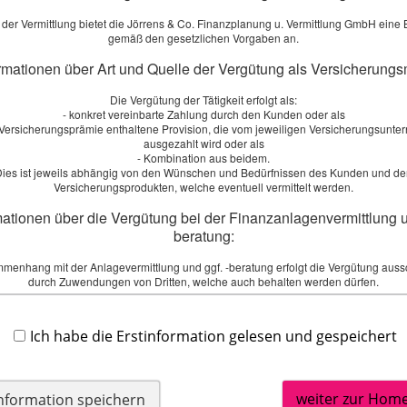
Termin vereinbaren
der Vermittlung bietet die Jörrens & Co. Finanzplanung u. Vermittlung GmbH eine
bar:
Sie wünschen:
gemäß den gesetzlichen Vorgaben an.
Telefongespräch
ormationen über Art und Quelle der Vergütung als Versicherungs
Persönliches Gespräch
Die Vergütung der Tätigkeit erfolgt als:
- konkret vereinbarte Zahlung durch den Kunden oder als
r Versicherungsprämie enthaltene Provision, die vom jeweiligen Versicherungsunt
ausgezahlt wird oder als
- Kombination aus beidem.
ies ist jeweils abhängig von den Wünschen und Bedürfnissen des Kunden und d
Versicherungsprodukten, welche eventuell vermittelt werden.
mationen über die Vergütung bei der Finanzanlagenvermittlung u
beratung:
menhang mit der Anlagevermittlung und ggf. -beratung erfolgt die Vergütung aussc
durch Zuwendungen von Dritten, welche auch behalten werden dürfen.
 Leistungsentgelt / Kosten bei der Immobiliardarlehensvermittlu
Hundehalterhaftpflicht
Ich habe die Erstinformation gelesen und gespeichert
tler erhält ein Leistungsentgelt für die erfolgreiche Darlehensvermittlung vom Darl
Ihre PLZ:
öhe dieser Vergütung kann sich insbesondere ergeben aus: der Bruttodarlehens
ngen, Prämien. Wie hoch die Vergütung des Vermittlers konkret sein wird, steht zum
digung dieser Information noch nicht fest. Er wird Ihnen zu einem späteren Zeitpu
weiter zur Hom
information speichern
Merkblatt mitgeteilt, welches Sie rechtzeitig vor Vertragsschluss ausgehändigt b