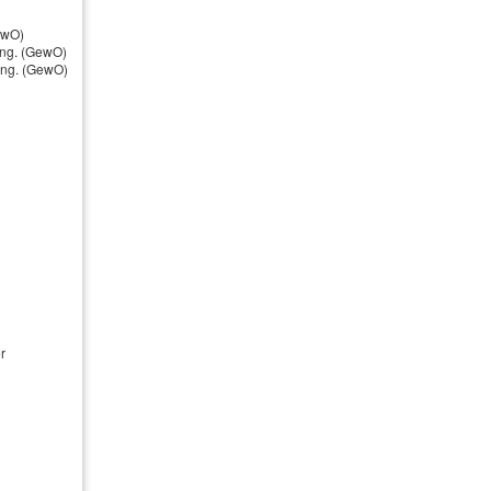
ewO)
ewertungen
ung. (GewO)
nung. (GewO)
Kundenbewertung
noch keine Bewertung
r