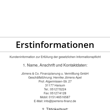
Privat
Firmen
Service
Erstinformationen
J
örrens
&
C
o.
Kundeninformation zur Erfüllung der gesetzlichen Informationspflicht
Finanzplanun
1. Name, Anschrift und Kontaktdaten:
Vermittlung 
Jörrens & Co. Finanzplanung u. Vermittlung GmbH
Geschäftsführung: Henrike Jörrens-Apel
Prof.-Algermissen-Str. 27
Ihr Experte in allen
31177 Harsum
Versicherungsfragen
Tel.: 05127/5224
Fax: 05127/4128
Mobil: 0151/46516587
E-Mail: info@joerrens-finanz.de
2. Tätigkeitsart: