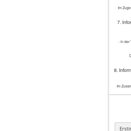
Rückruf-Wunsch
Im Zuge 
Wie sind Sie am besten erreich
7. Inf
- in de
D
8. Infor
Im Zusam
9.
Unfallversicherung
Der Vermit
Ihr Geburtsdatum:
Die H
Zinszahlu
der Aushän
Erst
sog. ESIS-