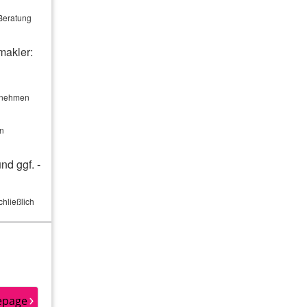
 Beratung
makler:
ernehmen
en
nd ggf. -
hließlich
ng:
ehensgeber.
summe,
 Zeitpunkt
nkt auf dem
epage
ekommen. Es