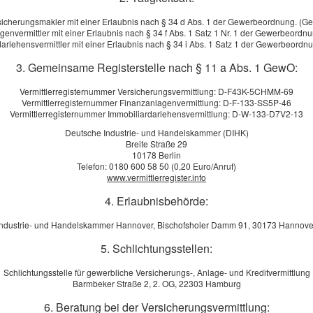
sicherungsmakler mit einer Erlaubnis nach § 34 d Abs. 1 der Gewerbeordnung. (G
mmen bei Jörrens & Co.
B
genvermittler mit einer Erlaubnis nach § 34 f Abs. 1 Satz 1 Nr. 1 der Gewerbeordn
arlehensvermittler mit einer Erlaubnis nach § 34 i Abs. 1 Satz 1 der Gewerbeord
. Vermittlung GmbH
3. Gemeinsame Registerstelle nach § 11 a Abs. 1 GewO:
Vermittlerregisternummer Versicherungsvermittlung: D-F43K-5CHMM-69
 Seite gefunden haben!
Vermittlerregisternummer Finanzanlagenvermittlung: D-F-133-SS5P-46
Vermittlerregisternummer Immobiliardarlehensvermittlung: D-W-133-D7V2-13
Ich bitte um etwas Geduld.
Deutsche Industrie- und Handelskammer (DIHK)
Breite Straße 29
10178 Berlin
Telefon: 0180 600 58 50 (0,20 Euro/Anruf)
www.vermittlerregister.info
4. Erlaubnisbehörde:
Industrie- und Handelskammer Hannover, Bischofsholer Damm 91, 30173 Hannove
5. Schlichtungsstellen:
Schlichtungsstelle für gewerbliche Versicherungs-, Anlage- und Kreditvermittlung
Barmbeker Straße 2, 2. OG, 22303 Hamburg
6. Beratung bei der Versicherungsvermittlung: